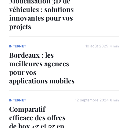
Modélisation 3D de
véhicules : solutions
innovantes pour vos
projets
10 août 2025
4 min
INTERNET
Bordeaux : les
meilleures agences
pour vos
applications mobiles
12 septembre 2024
6 min
INTERNET
Comparatif
efficace des offres
de box 4g et 5g en