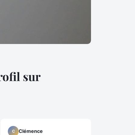
ofil sur
Clémence
C