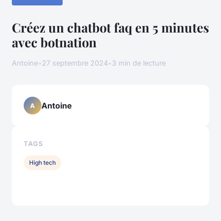
Créez un chatbot faq en 5 minutes
avec botnation
Antoine
•
27 septembre 2024
•
3 min de lecture
Antoine
A
TAGS
High tech