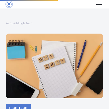
Accueil
›
High tech
HIGH TECH