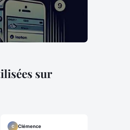
lisées sur
Clémence
C