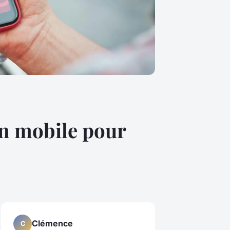
on mobile pour
Clémence
C