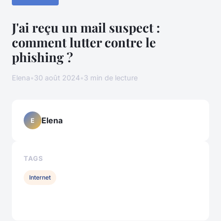
J'ai reçu un mail suspect :
comment lutter contre le
phishing ?
Elena
•
30 août 2024
•
3 min de lecture
Elena
E
TAGS
Internet